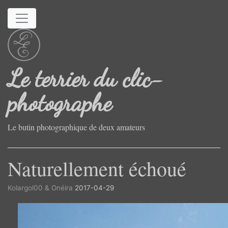
Aller au contenu principal
Le terrier du clic-
photographe
Le butin photographique de deux amateurs
Naturellement échoué
Kolargol00 & Onéira
2017-04-29